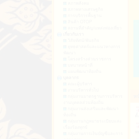
สภาพสังคม
สภาพทางเศรษฐกิจ
ป.
การบริการพื้นฐาน
พ
สินค้า OTOP
บั
สถานที่สำคัญ/แหล่งท่องเที่ยว
พ
เกี่ยวกับเรา
วิสัยทัศน์/พันธกิจ
กา
ยุทธศาสตร์และแนวทางการ
อ
พัฒนา
ชุ
โครงสร้างส่วนราชการ
คว
บทบาทหน้าที่
แผนพัฒนาท้องถิ่น
ก
บุคลากร
อ
คณะผู้บริหาร
งานบริหารทั่วไป
กา
หน
กลุ่มงานมาตรฐานการบริหาร
ป
งานบุคคลส่วนท้องถิ่น
ตั
กลุ่มงานส่งเสริมและพัฒนา
ข้
ท้องถิ่น
กลุ่มงานกฎหมายระเบียบและ
หม
เรื่องร้องทุกข์
ปฏ
กลุ่มงานการเงินบัญชีและการ
กร