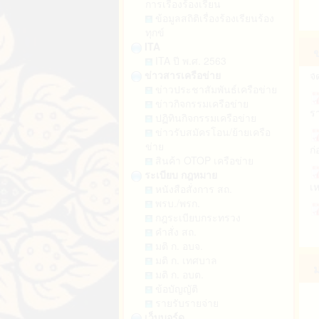
การเรื่องร้องเรียน
ก
ข้อมูลสถิติเรื่องร้องเรียนร้อง
ทุกข์
ITA
ข
จั
ITA ปี พ.ศ. 2563
ข่าวสารเครือข่าย
ข่าวประชาสัมพันธ์เครือข่าย
รา
ข่าวกิจกรรมเครือข่าย
ปฏิทินกิจกรรมเครือข่าย
ก่
ข่าวรับสมัครโอน/ย้ายเครือ
ข่าย
สินค้า OTOP เครือข่าย
เห
ระเบียบ กฎหมาย
หนังสือสั่งการ สถ.
เห
พรบ./พรก.
กฎระเบียบกระทรวง
คำสั่ง สถ.
ก่
มติ ก. อบจ.
มติ ก. เทศบาล
ม
มติ ก. อบต.
ข้อบัญญัติ
รายรับรายจ่าย
เว็บบอร์ด