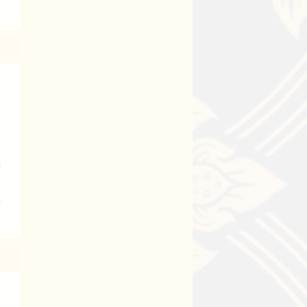
า
าร
ม
ม