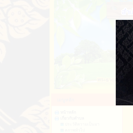
เค
ป
ขอ
ต
กฎ
เมนูหลัก
บร
หน้าหลัก
เกี่ยวกับตำบล
ประวัติความเป็นมา
ป
สภาพทั่วไป