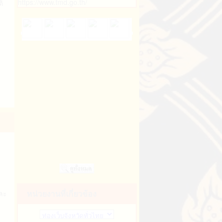
https://www.tmd.go.th/
ย
ณฯ
น
67
ือ
า
และ
า
หน่วยงานที่เกี่ยวข้อง
า