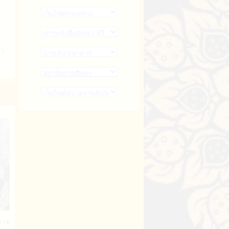
า
ยว
า
ือ
า
า
า
า
า
า
.ย. 2568)
ท้องถิ่นจังหวัดนครพนม ร่ว... (09 เม.ย. 2568)
จัง