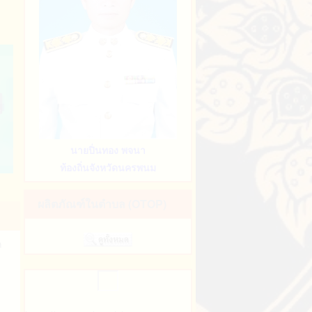
์​
ร
ร
าร
ระ
นายปิ่นทอง พจนา
ร
ท้องถิ่นจังหวัดนครพนม
ผลิตภัณฑ์ในตำบล (OTOP)
ก
ย
ิ
ผย