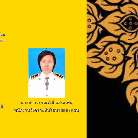
รณะ
เภอ
นางสาววรรณทิณี แสนแพน
ติ
พนักงานวิเคราะห์นโยบายและแผน